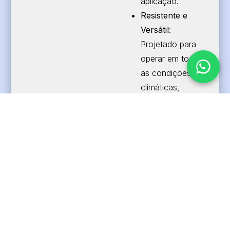
aplicação.
Resistente e
Versátil
:
Projetado para
operar em todas
as condições
climáticas,
oferecendo
confiabilidade em
ambientes
adversos.
Especificações
:
Dimensões
: 63 x
4 cm.
Peso
: Apenas 60
g, ideal para