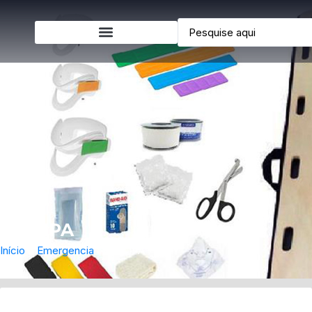
Kit CIPA
Início
»
Emergencia
»
Kit CIPA